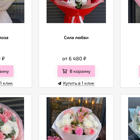
лоза
Сила любви
0
₽
от 6 480
₽
зину
В корзину
 1 клик
Купить в 1 клик