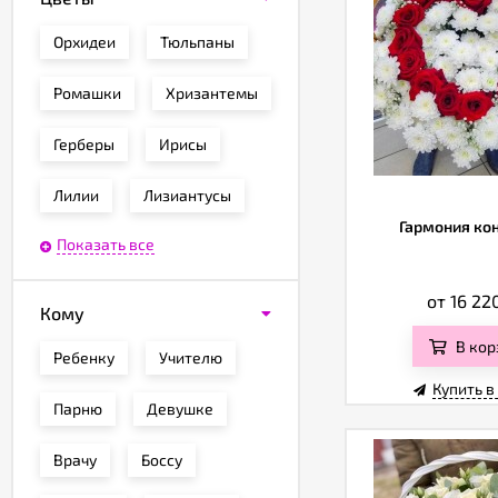
Орхидеи
Тюльпаны
Ромашки
Хризантемы
Герберы
Ирисы
Лилии
Лизиантусы
Гармония ко
Показать все
от 16 22
Кому
В кор
Ребенку
Учителю
Купить в
Парню
Девушке
Врачу
Боссу