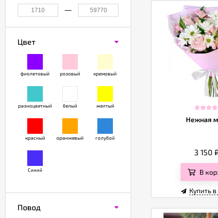
Цвет
фиолетовый
розовый
кремовый
разноцветный
белый
желтый
Нежная м
красный
оранжевый
голубой
3 150
Синий
В кор
Купить в
Повод