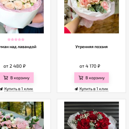
уман над лавандой
Утренняя поэзия
от 2 480
₽
от 4 170
₽
В корзину
В корзину
Купить в 1 клик
Купить в 1 клик