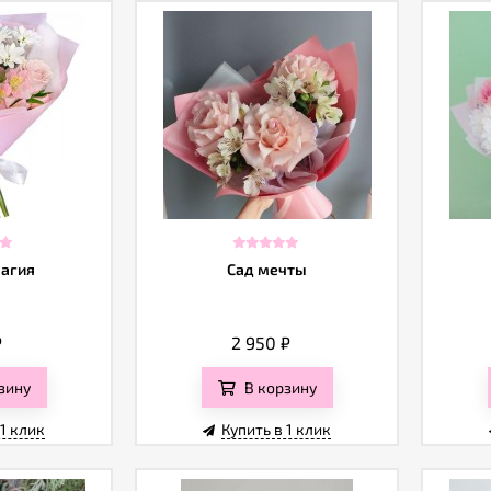
агия
Сад мечты
₽
2 950
₽
зину
В корзину
 1 клик
Купить в 1 клик