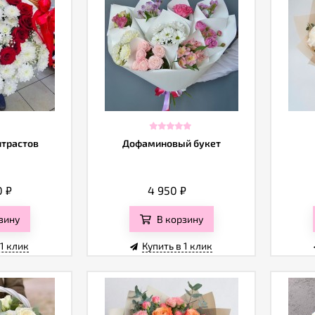
нтрастов
Дофаминовый букет
0
₽
4 950
₽
зину
В корзину
 1 клик
Купить в 1 клик