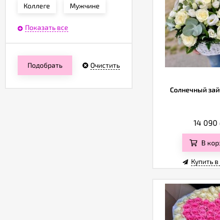
Коллеге
Мужчине
Показать все
Подобрать
Очистить
Солнечный зай
14 090
В кор
Купить в