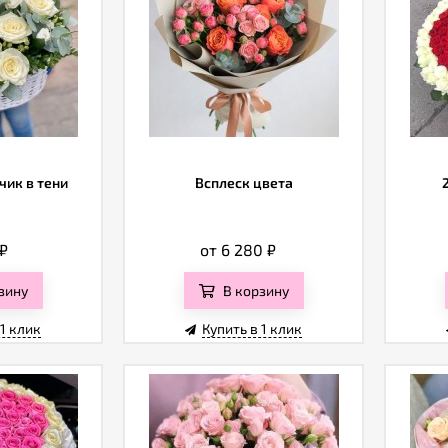
чик в тени
Всплеск цвета
₽
от 6 280
₽
зину
В корзину
 1 клик
Купить в 1 клик