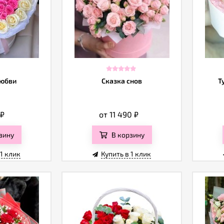
любви
Сказка снов
Т
₽
от 11 490
₽
зину
В корзину
 1 клик
Купить в 1 клик