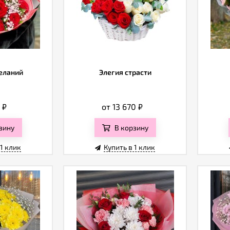
еланий
Элегия страсти
0
₽
от 13 670
₽
зину
В корзину
 1 клик
Купить в 1 клик