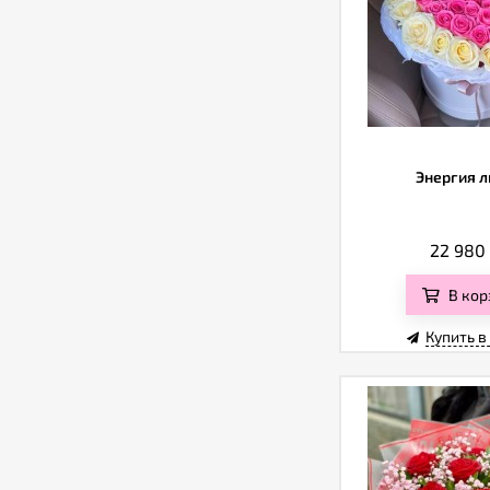
Энергия 
22 980
В кор
Купить в