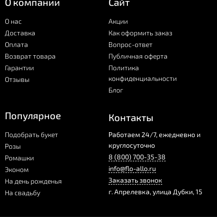
О компании
Сайт
сладости и мягкие игрушки.
О нас
Акции
Для украшения в корзину к продуктам можно добавить цветы.
Доставка
Как оформить заказ
Оплата
Вопрос-ответ
Сладкая корзина — это хороший подарок учителю,
руководителю, настоящая радость для сладкоежек. Корзину
Возврат товара
Публичная оферта
можно подарить на любое торжество. Особенно хороша
Гарантии
Политика
корзина для детского дня рождения. Это безопасная упаковка,
конфиденциальности
Отзывы
которую дети не разобьют и не испортят.
Блог
Заказать доставку сладкой корзины в Апрелевке вы можете в
Популярное
Контакты
нашем магазине. Более 10 вариантов композиций доступны к
покупке прямо сейчас.
Подобрать букет
Работаем 24/7, ежедневно и
круглосуточно
Розы
8 (800) 700-35-38
Ромашки
info@flo-allo.ru
Эконом
Заказать звонок
На день рожденья
г.
Апрелевка
,
улица Дубки, 15
На свадьбу