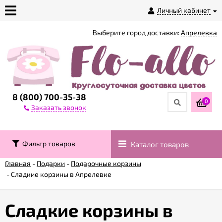
Личный кабинет
Выберите город доставки:
Апрелевка
О
магазине
Доставка
8 (800) 700-35-38
0
Заказать звонок
Оплата
Фильтр товаров
Каталог товаров
Контакты
Главная
-
Подарки
-
Подарочные корзины
-
Сладкие корзины в Апрелевке
Возврат
товара
Сладкие корзины в
Гарантии