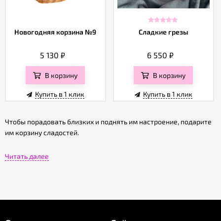
Новогодняя корзина №9
Сладкие грезы
5 130
₽
6 550
₽
В корзину
В корзину
Купить в 1 клик
Купить в 1 клик
Чтобы порадовать близких и поднять им настроение, подарите
им корзину сладостей.
Корзина — это универсальная упаковка, которая всегда
Читать далее
уместна. Наполнение корзины может быть самым разным:
сладости - конфеты, шоколад, леденцы;
чай, кофе и кондитерские изделия;
конфеты и фрукты;
мед и варенье;