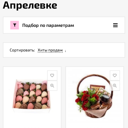
Апрелевке
Акции
Подбор по параметрам
Как
оформить
заказ
Сортировать:
Хиты продаж
Вопрос-
ответ
Публичная
оферта
Политика
конфиденциальности