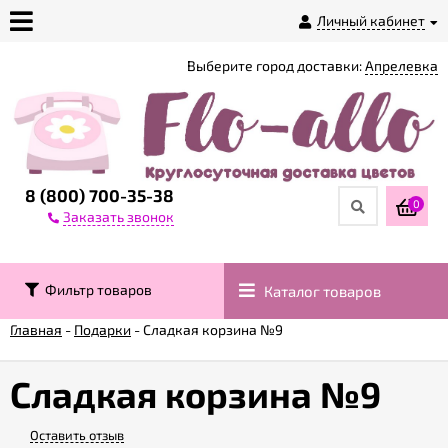
Личный кабинет
Выберите город доставки:
Апрелевка
О
магазине
Доставка
8 (800) 700-35-38
0
Заказать звонок
Оплата
Фильтр товаров
Каталог товаров
Контакты
Главная
-
Подарки
-
Сладкая корзина №9
Возврат
товара
Сладкая корзина №9
Оставить отзыв
Гарантии