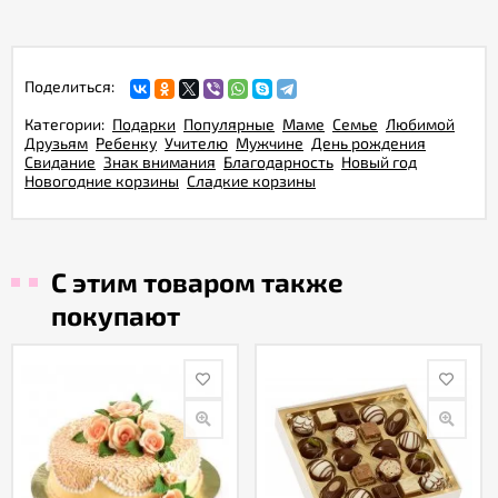
Поделиться:
Категории:
Подарки
Популярные
Маме
Семье
Любимой
Друзьям
Ребенку
Учителю
Мужчине
День рождения
Свидание
Знак внимания
Благодарность
Новый год
Новогодние корзины
Сладкие корзины
С этим товаром также
покупают