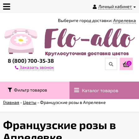
Личный кабинет
Выберите город доставки:
Апрелевка
О
магазине
Доставка
8 (800) 700-35-38
0
Заказать звонок
Оплата
Фильтр товаров
Каталог товаров
Контакты
Главная
-
Цветы
-
Французские розы в Апрелевке
Возврат
товара
Французские розы в
Апрелевке
Гарантии