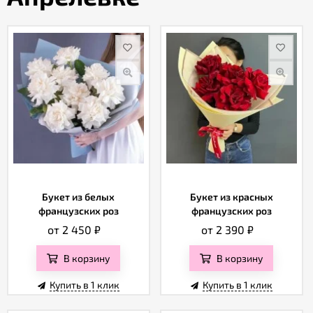
Акции
Как
оформить
заказ
Вопрос-
ответ
Букет из белых
Букет из красных
Публичная
французских роз
французских роз
оферта
от 2 450
₽
от 2 390
₽
В корзину
В корзину
Политика
конфиденциальности
Купить в 1 клик
Купить в 1 клик