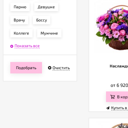
Парню
Девушке
Врачу
Боссу
Коллеге
Мужчине
Показать все
Наслажд
Подобрать
Очистить
от 6 92
В кор
Купить в