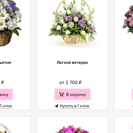
ъятия
Легкий ветерок
0
₽
от 5 700
₽
зину
В корзину
 1 клик
Купить в 1 клик