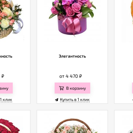
жность
Элегантность
0
₽
от 4 470
₽
зину
В корзину
 1 клик
Купить в 1 клик