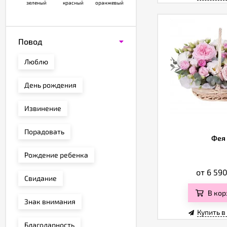
зеленый
красный
оранжевый
Повод
Люблю
День рождения
Извинение
Порадовать
Фея
Рождение ребенка
от 6 59
Свидание
В кор
Знак внимания
Купить в
Благодарность