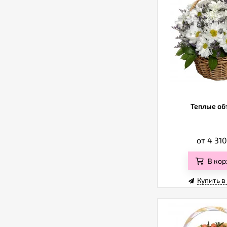
Теплые об
от 4 31
В кор
Купить в