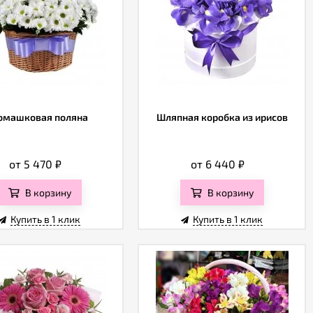
омашковая поляна
Шляпная коробка из ирисов
от 5 470
₽
от 6 440
₽
В корзину
В корзину
Купить в 1 клик
Купить в 1 клик