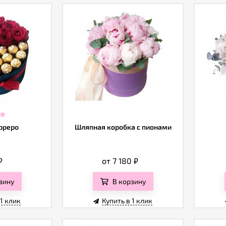
рреро
Шляпная коробка с пионами
₽
от 7 180
₽
зину
В корзину
 1 клик
Купить в 1 клик