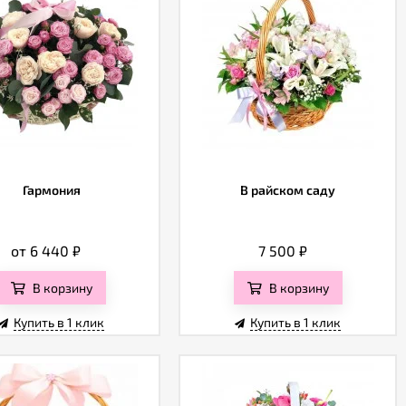
Гармония
В райском саду
от 6 440
₽
7 500
₽
В корзину
В корзину
Купить в 1 клик
Купить в 1 клик