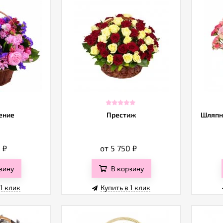
ение
Престиж
Шляпн
0
₽
от 5 750
₽
зину
В корзину
 1 клик
Купить в 1 клик