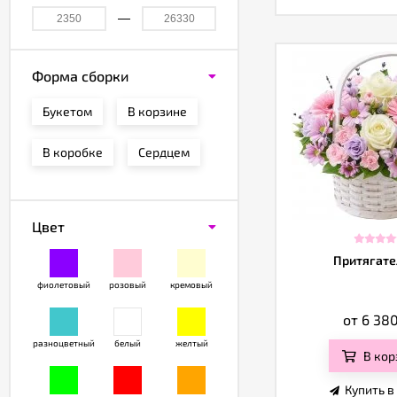
Форма сборки
Букетом
В корзине
В коробке
Сердцем
Цвет
Притягате
фиолетовый
розовый
кремовый
от 6 38
разноцветный
белый
желтый
В кор
Купить в