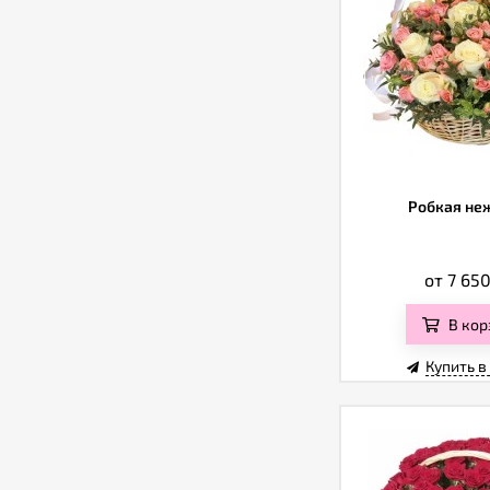
Робкая не
от 7 65
В кор
Купить в