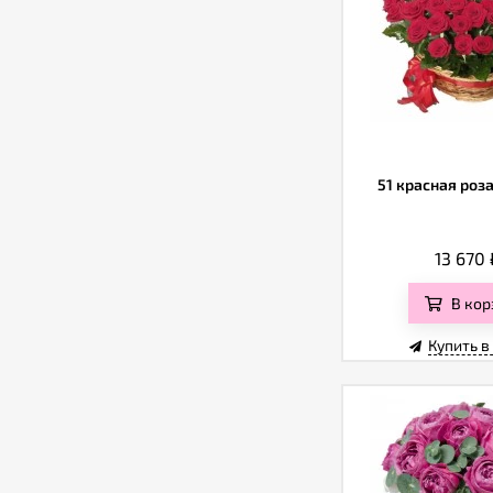
51 красная роза
13 670
В кор
Купить в