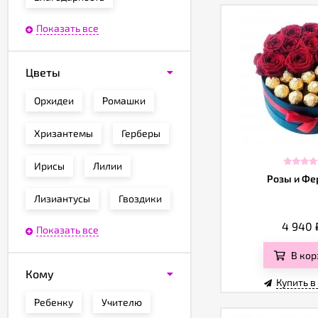
Показать все
Цветы
Орхидеи
Ромашки
Хризантемы
Герберы
Ирисы
Лилии
Розы и Фе
Лизиантусы
Гвоздики
4 940
Показать все
В кор
Кому
Купить в
Ребенку
Учителю