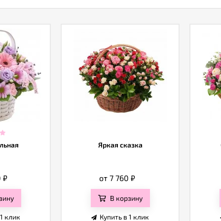
льная
Яркая сказка
0
₽
от 7 760
₽
зину
В корзину
 1 клик
Купить в 1 клик