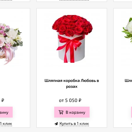
Шляпная коробка Любовь в
Шля
розах
0
₽
от 5 050
₽
зину
В корзину
 1 клик
Купить в 1 клик