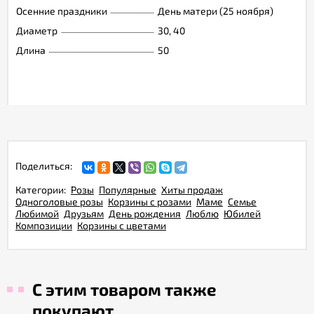
Осенние праздники
День матери (25 ноября)
Диаметр
30, 40
Длина
50
Поделиться:
Категории:
Розы
Популярные
Хиты продаж
Одноголовые розы
Корзины с розами
Маме
Семье
Любимой
Друзьям
День рождения
Люблю
Юбилей
Композиции
Корзины с цветами
С этим товаром также
покупают