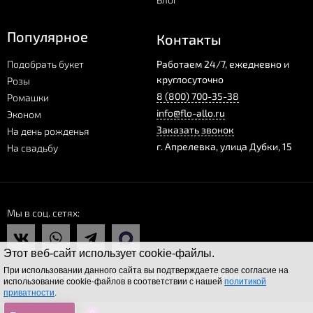
Популярное
Контакты
Подобрать букет
Работаем 24/7, ежедневно и
круглосуточно
Розы
8 (800) 700-35-38
Ромашки
info@flo-allo.ru
Эконом
Заказать звонок
На день рожденья
г.
Апрелевка
,
улица Дубки, 15
На свадьбу
Мы в соц. сетях
Этот веб-сайт использует cookie-файлы.
При использовании данного сайта вы подтверждаете свое согласие на
© 2026 Доставка цветов по всей России Flo-allo.ru
использование cookie-файлов в соответствии с нашей
политикой
приватности
.
0
0
0