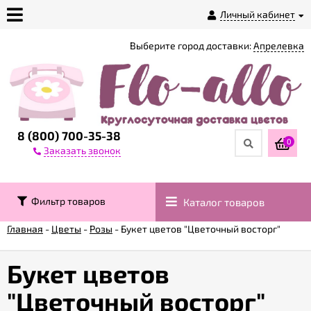
Личный кабинет
Выберите город доставки:
Апрелевка
О
магазине
Доставка
8 (800) 700-35-38
0
Заказать звонок
Оплата
Фильтр товаров
Каталог товаров
Контакты
Главная
-
Цветы
-
Розы
-
Букет цветов "Цветочный восторг"
Возврат
товара
Букет цветов
"Цветочный восторг"
Гарантии