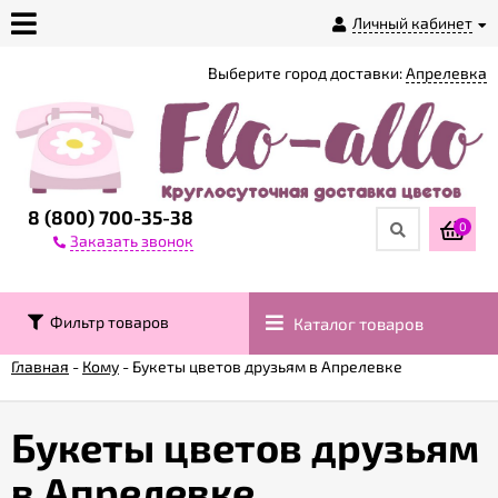
Личный кабинет
Выберите город доставки:
Апрелевка
О
магазине
Доставка
8 (800) 700-35-38
0
Заказать звонок
Оплата
Фильтр товаров
Каталог товаров
Контакты
Главная
-
Кому
-
Букеты цветов друзьям в Апрелевке
Возврат
товара
Букеты цветов друзьям
в Апрелевке
Гарантии