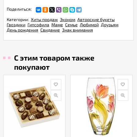
Поделиться:
Категории:
Хиты продаж
Эконом
Авторские букеты
Гвоздики
Гипсофила
Маме
Семье
Любимой
Друзьям
День рождения
Свидание
Знак внимания
С этим товаром также
покупают