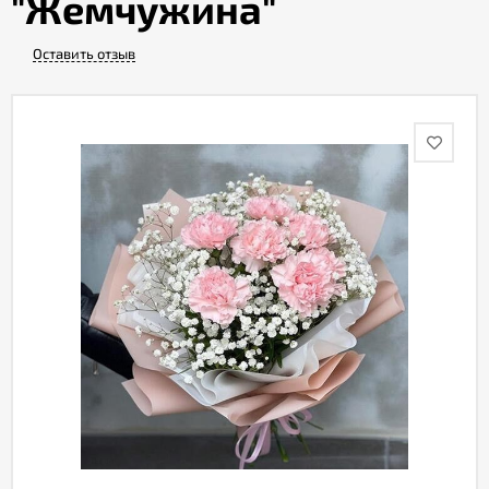
"Жемчужина"
Оставить отзыв
Акции
Как
оформить
заказ
Вопрос-
ответ
Публичная
оферта
Политика
конфиденциальности