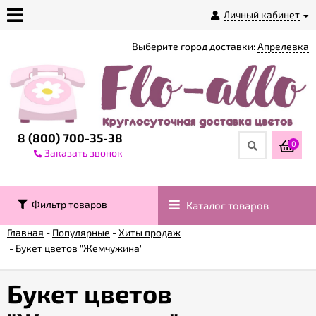
Личный кабинет
Выберите город доставки:
Апрелевка
О
магазине
Доставка
8 (800) 700-35-38
0
Заказать звонок
Оплата
Фильтр товаров
Каталог товаров
Контакты
Главная
-
Популярные
-
Хиты продаж
-
Букет цветов "Жемчужина"
Возврат
товара
Букет цветов
Гарантии