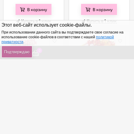
В корзину
В корзину
Купить в 1 клик
Купить в 1 клик
Этот веб-сайт использует cookie-файлы.
При использовании данного сайта вы подтверждаете свое согласие на
использование cookie-файлов в соответствии с нашей
политикой
приватности
.
0
0
0
Подтверждаю
С днем рождения
Яркое чувство
от 2 440
₽
от 2 260
₽
В корзину
В корзину