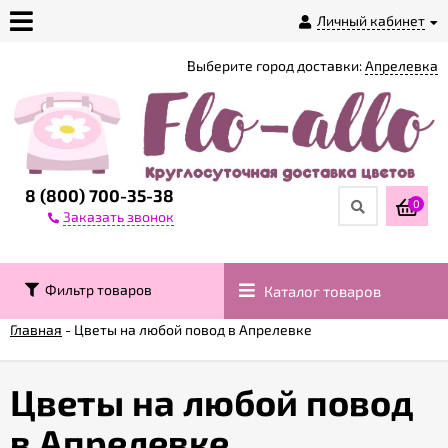
Личный кабинет
Выберите город доставки:
Апрелевка
О
магазине
Доставка
8 (800) 700-35-38
0
Заказать звонок
Оплата
Фильтр товаров
Каталог товаров
Контакты
Главная
-
Цветы на любой повод в Апрелевке
Возврат
товара
Цветы на любой повод
в Апрелевке
Гарантии