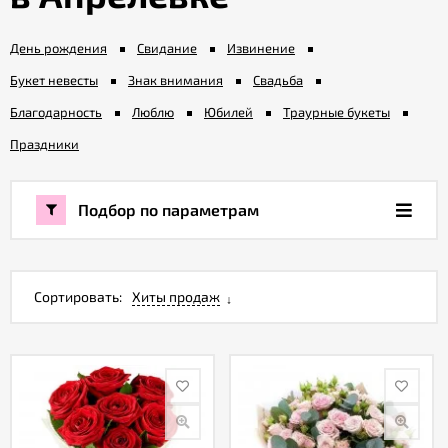
День рождения
Свидание
Извинение
Акции
Букет невесты
Знак внимания
Свадьба
Как
Благодарность
Люблю
Юбилей
Траурные букеты
оформить
Праздники
заказ
Подбор по параметрам
Вопрос-
ответ
Публичная
Сортировать:
Хиты продаж
оферта
Политика
конфиденциальности