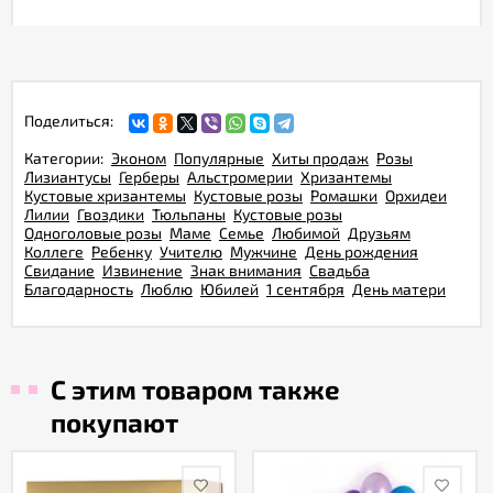
Поделиться:
Категории:
Эконом
Популярные
Хиты продаж
Розы
Лизиантусы
Герберы
Альстромерии
Хризантемы
Кустовые хризантемы
Кустовые розы
Ромашки
Орхидеи
Лилии
Гвоздики
Тюльпаны
Кустовые розы
Одноголовые розы
Маме
Семье
Любимой
Друзьям
Коллеге
Ребенку
Учителю
Мужчине
День рождения
Свидание
Извинение
Знак внимания
Свадьба
Благодарность
Люблю
Юбилей
1 сентября
День матери
С этим товаром также
покупают