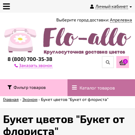
Личный кабинет
Выберите город доставки:
Апрелевка
О
магазине
Доставка
8 (800) 700-35-38
0
Заказать звонок
Оплата
Фильтр товаров
Каталог товаров
Контакты
Главная
-
Эконом
-
Букет цветов "Букет от флориста"
Возврат
товара
Букет цветов "Букет от
флориста"
Гарантии