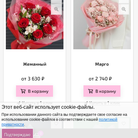
Жеманный
Марго
от 3 630
₽
от 2 740
₽
В корзину
В корзину
Купить в 1 клик
Купить в 1 клик
Этот веб-сайт использует cookie-файлы.
При использовании данного сайта вы подтверждаете свое согласие на
использование cookie-файлов в соответствии с нашей
политикой
приватности
.
0
0
0
Подтверждаю