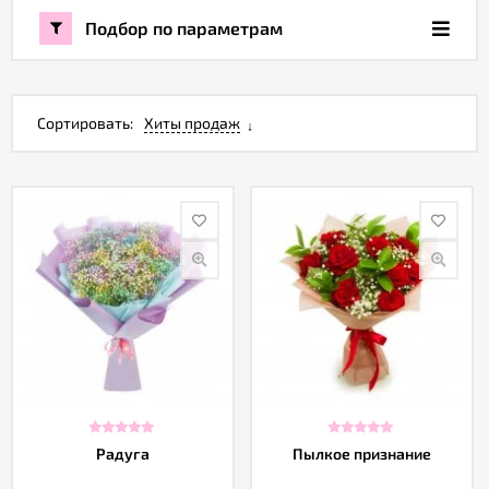
Подбор по параметрам
Акции
Как
Сортировать:
Хиты продаж
оформить
заказ
Вопрос-
ответ
Публичная
оферта
Политика
конфиденциальности
Радуга
Пылкое признание