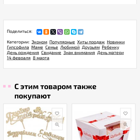
Поделиться:
Категории:
Эконом
Популярные
Хиты продаж
Новинки
Гипсофила
Маме
Семье
Любимой
Друзьям
Ребенку
День рождения
Свидание
Знак внимания
День матери
14 февраля
8 марта
С этим товаром также
покупают