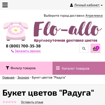
Личный кабинет
Выберите город доставки:
Апрелевка
О
магазине
Доставка
8 (800) 700-35-38
0
Заказать звонок
Оплата
Фильтр товаров
Каталог товаров
Контакты
Главная
-
Эконом
-
Букет цветов "Радуга"
Возврат
товара
Букет цветов "Радуга"
Оставить отзыв
Гарантии