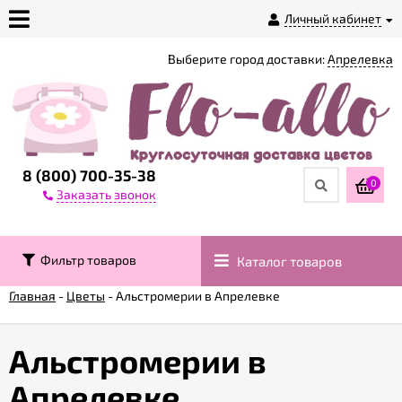
Личный кабинет
Выберите город доставки:
Апрелевка
О
магазине
Доставка
8 (800) 700-35-38
0
Заказать звонок
Оплата
Фильтр товаров
Каталог товаров
Контакты
Главная
-
Цветы
-
Альстромерии в Апрелевке
Возврат
товара
Альстромерии в
Апрелевке
Гарантии