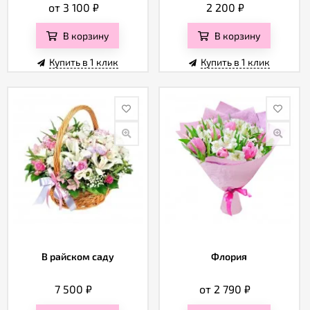
от 3 100
₽
2 200
₽
В корзину
В корзину
Купить в 1 клик
Купить в 1 клик
В райском саду
Флория
7 500
₽
от 2 790
₽