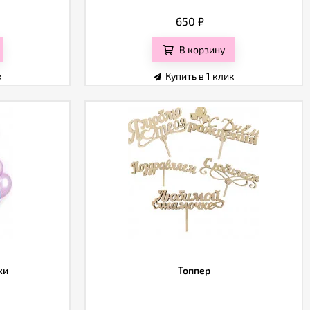
650
₽
В корзину
к
Купить в 1 клик
ки
Топпер