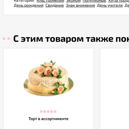
Категории:
Альстромерии
Эконом
Популярные
Хиты прод
День рождения
Свидание
Знак внимания
День учителя
Д
С этим товаром также п
Торт в ассортименте