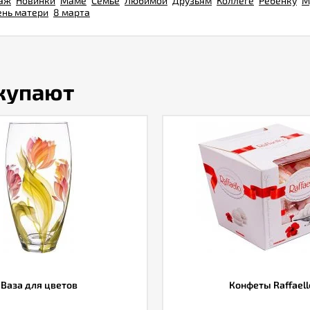
аж
Новинки
Маме
Семье
Любимой
Друзьям
Коллеге
Ребенку
М
ень матери
8 марта
окупают
Ваза для цветов
Конфеты Raffaell