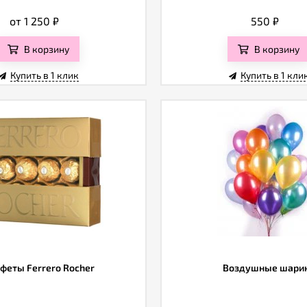
от 1 250
₽
550
₽
В корзину
В корзину
Купить в 1 клик
Купить в 1 кли
феты Ferrero Rocher
Воздушные шари