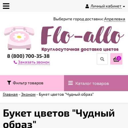
Личный кабинет
Выберите город доставки:
Апрелевка
О
магазине
Доставка
8 (800) 700-35-38
0
Заказать звонок
Оплата
Фильтр товаров
Каталог товаров
Контакты
Главная
-
Эконом
-
Букет цветов "Чудный образ"
Возврат
товара
Букет цветов "Чудный
образ"
Гарантии