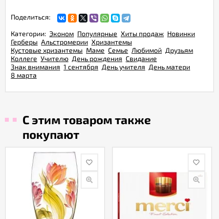
Поделиться:
Категории:
Эконом
Популярные
Хиты продаж
Новинки
Герберы
Альстромерии
Хризантемы
Кустовые хризантемы
Маме
Семье
Любимой
Друзьям
Коллеге
Учителю
День рождения
Свидание
Знак внимания
1 сентября
День учителя
День матери
8 марта
С этим товаром также
покупают