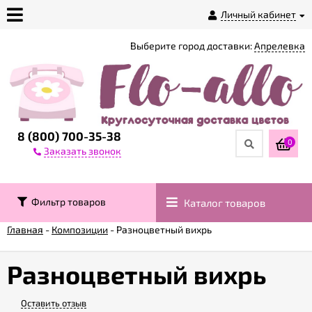
Личный кабинет
Выберите город доставки:
Апрелевка
О
магазине
Доставка
8 (800) 700-35-38
0
Заказать звонок
Оплата
Фильтр товаров
Каталог товаров
Контакты
Главная
-
Композиции
-
Разноцветный вихрь
Возврат
товара
Разноцветный вихрь
Оставить отзыв
Гарантии