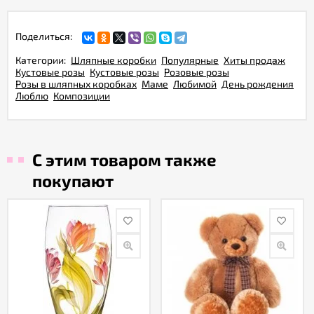
Поделиться:
Категории:
Шляпные коробки
Популярные
Хиты продаж
Кустовые розы
Кустовые розы
Розовые розы
Розы в шляпных коробках
Маме
Любимой
День рождения
Люблю
Композиции
С этим товаром также
покупают