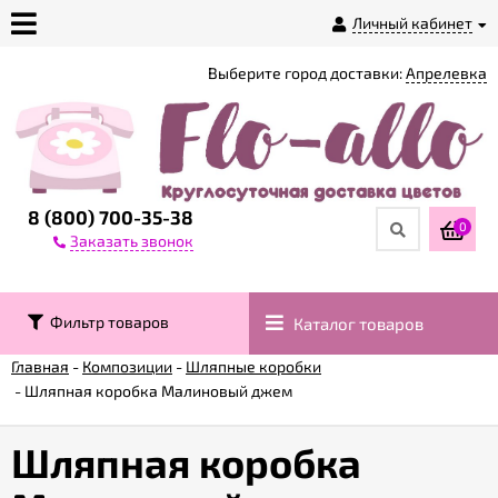
Личный кабинет
Выберите город доставки:
Апрелевка
О
магазине
Доставка
8 (800) 700-35-38
0
Заказать звонок
Оплата
Фильтр товаров
Каталог товаров
Контакты
Главная
-
Композиции
-
Шляпные коробки
-
Шляпная коробка Малиновый джем
Возврат
товара
Шляпная коробка
Гарантии