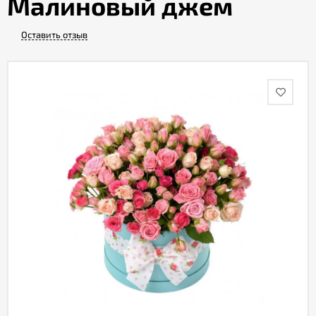
Малиновый джем
Оставить отзыв
Акции
Как
оформить
заказ
Вопрос-
ответ
Публичная
оферта
Политика
конфиденциальности