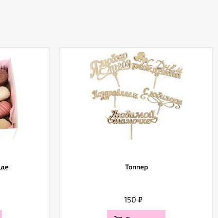
аде
Топпер
150
₽