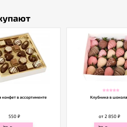
окупают
 конфет в ассортименте
Клубника в шокол
550
₽
от 2 850
₽