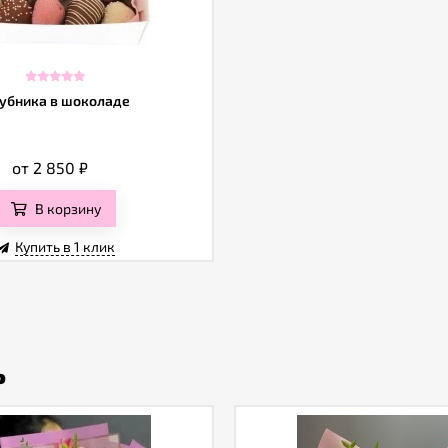
убника в шоколаде
от 2 850
₽
В корзину
Купить в 1 клик
ь