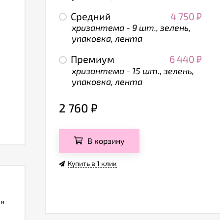
Средний
4 750
₽
хризантема - 9 шт., зелень,
упаковка, лента
Премиум
6 440
₽
хризантема - 15 шт., зелень,
упаковка, лента
2 760
₽
В корзину
Купить в 1 клик
ля