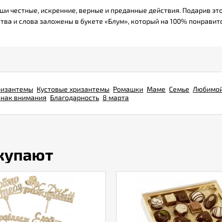
и честные, искренние, верные и преданные действия. Подарив этот
увства и слова заложены в букете «Блум», который на 100% понрави
ризантемы
Кустовые хризантемы
Ромашки
Маме
Семье
Любимо
Знак внимания
Благодарность
8 марта
окупают