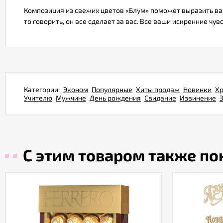
Композиция из свежих цветов «Блум» поможет выразить ваш
то говорить, он все сделает за вас. Все ваши искренние ч
Категории:
Эконом
Популярные
Хиты продаж
Новинки
Х
Учителю
Мужчине
День рождения
Свидание
Извинение
С этим товаром также п