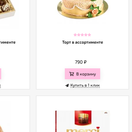
ртименте
Торт в ассортименте
790
₽
В корзину
к
Купить в 1 клик