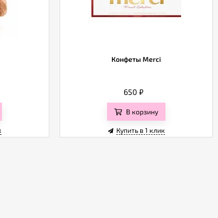
а
Конфеты Merci
650
₽
В корзину
к
Купить в 1 клик