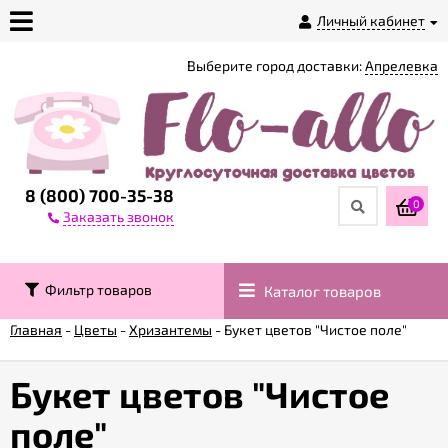
Личный кабинет
Выберите город доставки:
Апрелевка
О
магазине
Доставка
8 (800) 700-35-38
0
Заказать звонок
Оплата
Фильтр товаров
Каталог товаров
Контакты
Главная
-
Цветы
-
Хризантемы
-
Букет цветов "Чистое поле"
Возврат
товара
Букет цветов "Чистое
поле"
Гарантии