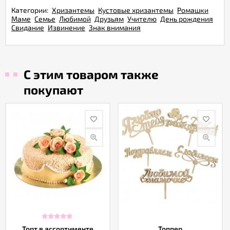
Категории:
Хризантемы
Кустовые хризантемы
Ромашки
Маме
Семье
Любимой
Друзьям
Учителю
День рождения
Свидание
Извинение
Знак внимания
С этим товаром также
покупают
Торт в ассортименте
Топпер