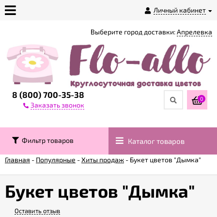
Личный кабинет
Выберите город доставки:
Апрелевка
О
магазине
Доставка
8 (800) 700-35-38
0
Заказать звонок
Оплата
Фильтр товаров
Каталог товаров
Контакты
Главная
-
Популярные
-
Хиты продаж
-
Букет цветов "Дымка"
Возврат
товара
Букет цветов "Дымка"
Оставить отзыв
Гарантии