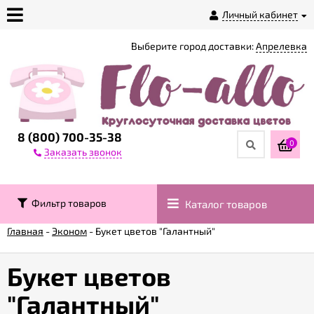
Личный кабинет
Выберите город доставки:
Апрелевка
О
магазине
Доставка
8 (800) 700-35-38
0
Заказать звонок
Оплата
Фильтр товаров
Каталог товаров
Контакты
Главная
-
Эконом
-
Букет цветов "Галантный"
Возврат
товара
Букет цветов
"Галантный"
Гарантии