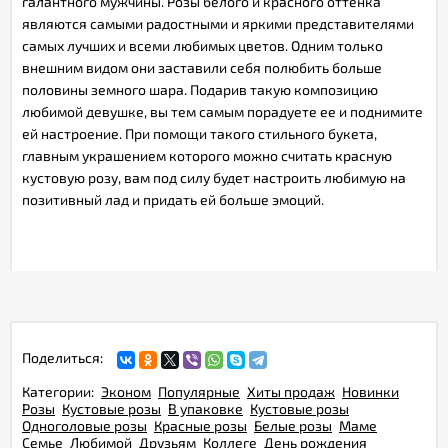
галантного мужчины. Розы белого и красного оттенка
являются самыми радостными и яркими представителями
самых лучших и всеми любимых цветов. Одним только
внешним видом они заставили себя полюбить больше
половины земного шара. Подарив такую композицию
любимой девушке, вы тем самым порадуете ее и поднимите
ей настроение. При помощи такого стильного букета,
главным украшением которого можно считать красную
кустовую розу, вам под силу будет настроить любимую на
позитивный лад и придать ей больше эмоций.
Поделиться:
Категории:
Эконом
Популярные
Хиты продаж
Новинки
Розы
Кустовые розы
В упаковке
Кустовые розы
Одноголовые розы
Красные розы
Белые розы
Маме
Семье
Любимой
Друзьям
Коллеге
День рождения