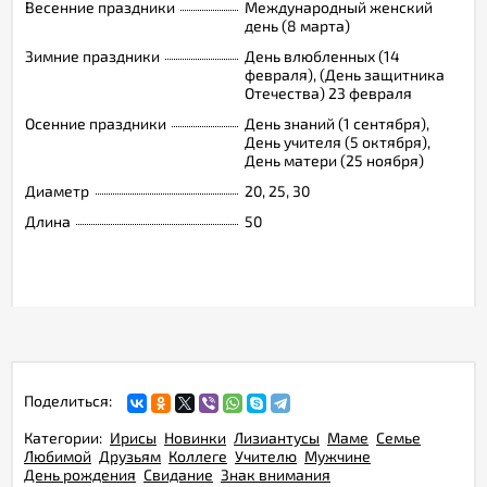
Весенние праздники
Международный женский
день (8 марта)
Зимние праздники
День влюбленных (14
февраля), (День защитника
Отечества) 23 февраля
Осенние праздники
День знаний (1 сентября),
День учителя (5 октября),
День матери (25 ноября)
Диаметр
20, 25, 30
Длина
50
Поделиться:
Категории:
Ирисы
Новинки
Лизиантусы
Маме
Семье
Любимой
Друзьям
Коллеге
Учителю
Мужчине
День рождения
Свидание
Знак внимания