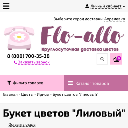
Личный кабинет
Выберите город доставки:
Апрелевка
О
магазине
Доставка
8 (800) 700-35-38
0
Заказать звонок
Оплата
Фильтр товаров
Каталог товаров
Контакты
Главная
-
Цветы
-
Ирисы
-
Букет цветов "Лиловый"
Возврат
товара
Букет цветов "Лиловый"
Оставить отзыв
Гарантии