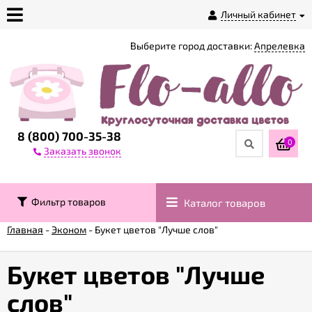
Личный кабинет
Выберите город доставки:
Апрелевка
О
магазине
Доставка
8 (800) 700-35-38
0
Заказать звонок
Оплата
Фильтр товаров
Каталог товаров
Контакты
Главная
-
Эконом
-
Букет цветов "Лучше слов"
Возврат
товара
Букет цветов "Лучше
слов"
Гарантии