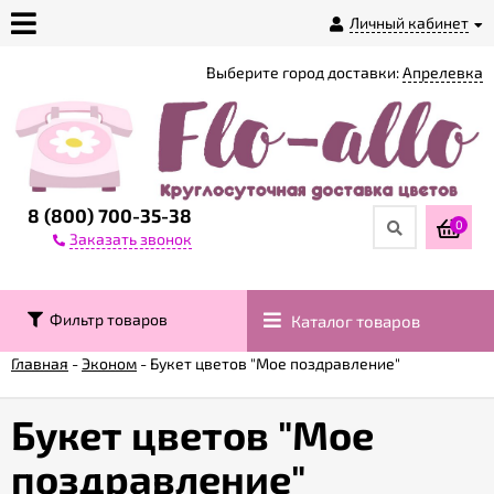
Личный кабинет
Выберите город доставки:
Апрелевка
О
магазине
Доставка
8 (800) 700-35-38
0
Заказать звонок
Оплата
Фильтр товаров
Каталог товаров
Контакты
Главная
-
Эконом
-
Букет цветов "Мое поздравление"
Возврат
товара
Букет цветов "Мое
поздравление"
Гарантии