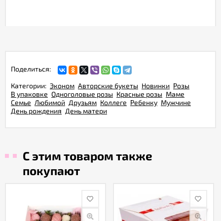
Поделиться:
Категории:
Эконом
Авторские букеты
Новинки
Розы
В упаковке
Одноголовые розы
Красные розы
Маме
Семье
Любимой
Друзьям
Коллеге
Ребенку
Мужчине
День рождения
День матери
С этим товаром также
покупают