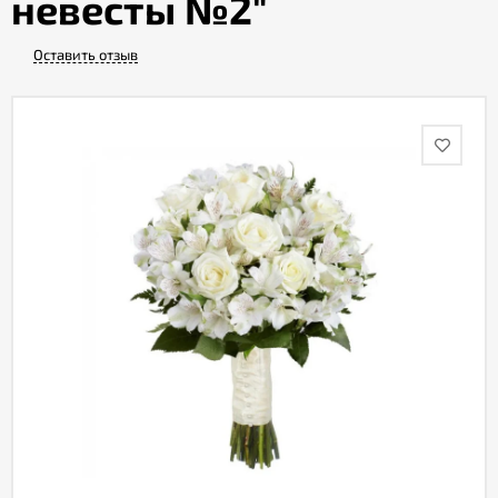
невесты №2"
Оставить отзыв
Акции
Как
оформить
заказ
Вопрос-
ответ
Публичная
оферта
Политика
конфиденциальности