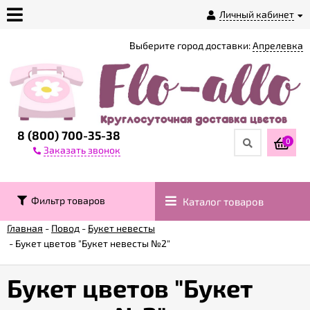
Личный кабинет
Выберите город доставки:
Апрелевка
О
магазине
Доставка
8 (800) 700-35-38
0
Заказать звонок
Оплата
Фильтр товаров
Каталог товаров
Контакты
Главная
-
Повод
-
Букет невесты
-
Букет цветов "Букет невесты №2"
Возврат
товара
Букет цветов "Букет
Гарантии