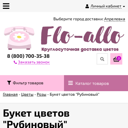
Личный кабинет
Выберите город доставки:
Апрелевка
О
магазине
Доставка
8 (800) 700-35-38
0
Заказать звонок
Оплата
Фильтр товаров
Каталог товаров
Контакты
Главная
-
Цветы
-
Розы
-
Букет цветов "Рубиновый"
Возврат
товара
Букет цветов
"Рубиновый"
Гарантии