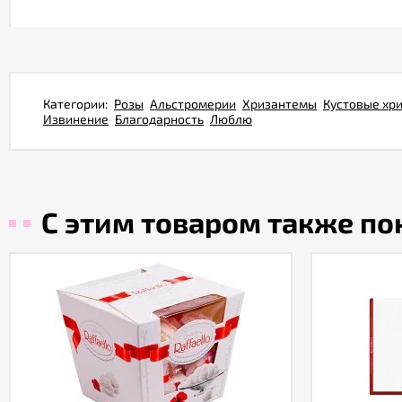
Категории:
Розы
Альстромерии
Хризантемы
Кустовые хр
Извинение
Благодарность
Люблю
С этим товаром также п