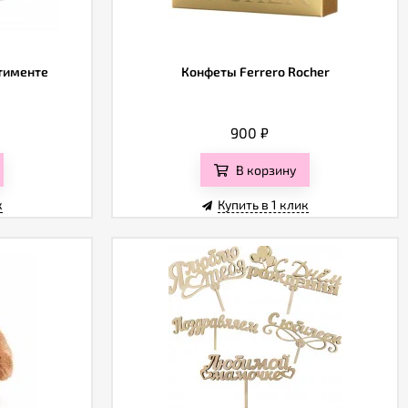
ртименте
Конфеты Ferrero Rocher
900
₽
В корзину
к
Купить в 1 клик