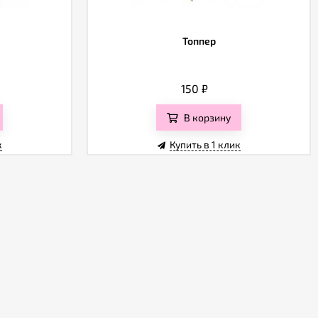
а
Топпер
150
₽
В корзину
к
Купить в 1 клик