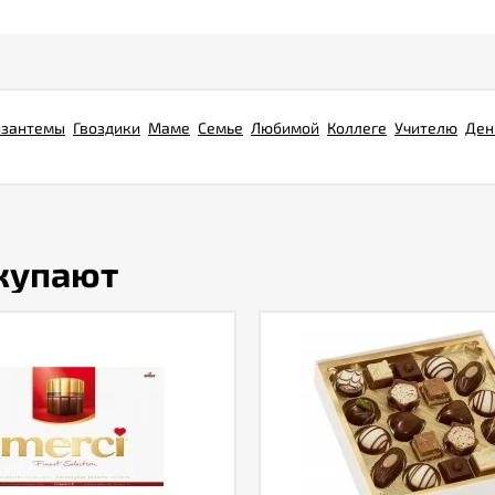
изантемы
Гвоздики
Маме
Семье
Любимой
Коллеге
Учителю
Ден
окупают