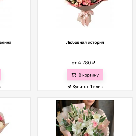
алина
Любовная история
от 4 280
₽
В корзину
к
Купить в 1 клик