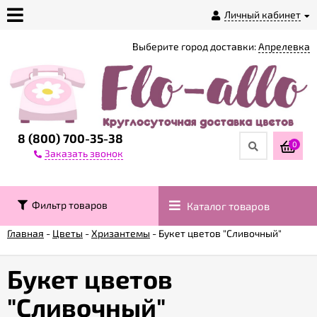
Личный кабинет
Выберите город доставки:
Апрелевка
О
магазине
Доставка
8 (800) 700-35-38
0
Заказать звонок
Оплата
Фильтр товаров
Каталог товаров
Контакты
Главная
-
Цветы
-
Хризантемы
-
Букет цветов "Сливочный"
Возврат
товара
Букет цветов
"Сливочный"
Гарантии