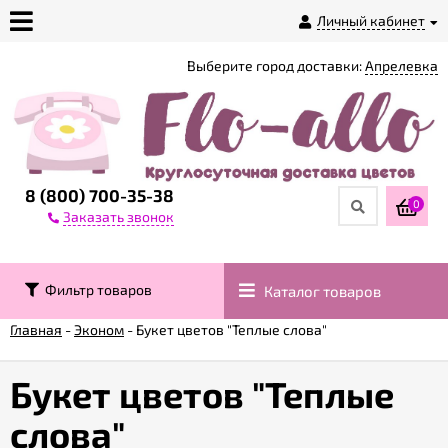
Личный кабинет
Выберите город доставки:
Апрелевка
О
магазине
Доставка
8 (800) 700-35-38
0
Заказать звонок
Оплата
Фильтр товаров
Каталог товаров
Контакты
Главная
-
Эконом
-
Букет цветов "Теплые слова"
Возврат
товара
Букет цветов "Теплые
слова"
Гарантии