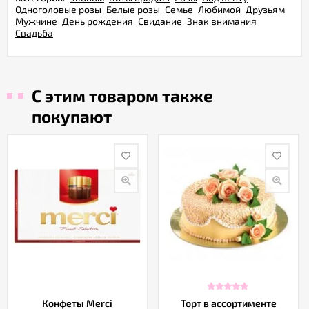
Одноголовые розы
Белые розы
Семье
Любимой
Друзьям
Мужчине
День рождения
Свидание
Знак внимания
Свадьба
С этим товаром также
покупают
Конфеты Merci
Торт в ассортименте