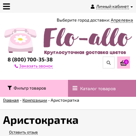
Личный кабинет
Выберите город доставки:
Апрелевка
О
магазине
Доставка
8 (800) 700-35-38
0
Заказать звонок
Оплата
Фильтр товаров
Каталог товаров
Контакты
Главная
-
Композиции
-
Аристократка
Возврат
товара
Аристократка
Оставить отзыв
Гарантии