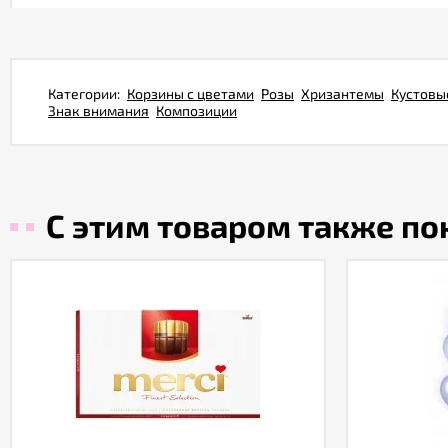
Категории:
Корзины с цветами
Розы
Хризантемы
Кустовы
Знак внимания
Композиции
С этим товаром также п