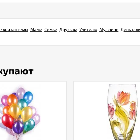
е хризантемы
Маме
Семье
Друзьям
Учителю
Мужчине
День ро
окупают