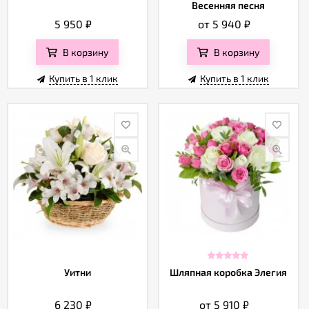
Весенняя песня
5 950
₽
от 5 940
₽
В корзину
В корзину
Купить в 1 клик
Купить в 1 клик
Уитни
Шляпная коробка Элегия
6 230
₽
от 5 910
₽