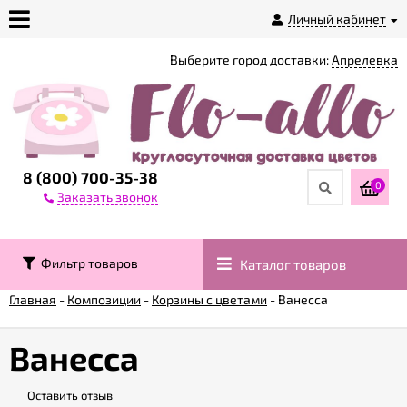
Личный кабинет
Выберите город доставки:
Апрелевка
О
магазине
Доставка
8 (800) 700-35-38
0
Заказать звонок
Оплата
Фильтр товаров
Каталог товаров
Контакты
Главная
-
Композиции
-
Корзины с цветами
-
Ванесса
Возврат
товара
Ванесса
Оставить отзыв
Гарантии