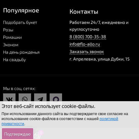
Популярное
Контакты
Подобрать букет
Работаем 24/7, ежедневно и
круглосуточно
Розы
8 (800) 700-35-38
Ромашки
info@flo-allo.ru
Эконом
Заказать звонок
На день рожденья
г.
Апрелевка
,
улица Дубки, 15
На свадьбу
Мы в соц. сетях
Этот веб-сайт использует cookie-файлы.
При использовании данного сайта вы подтверждаете свое согласие на
© 2026 Доставка цветов по всей России Flo-allo.ru
использование cookie-файлов в соответствии с нашей
политикой
приватности
.
0
0
0
Подтверждаю