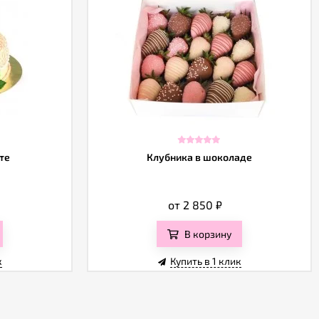
те
Клубника в шоколаде
от 2 850
₽
В корзину
к
Купить в 1 клик