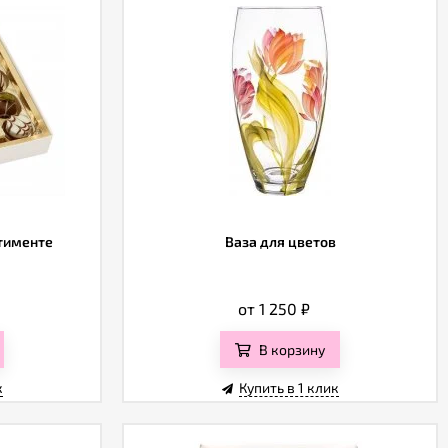
ртименте
Ваза для цветов
от 1 250
₽
В корзину
к
Купить в 1 клик