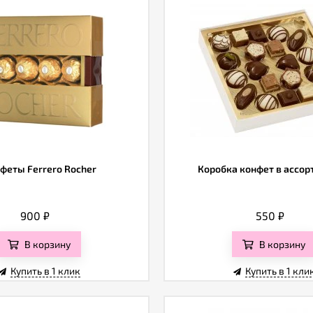
феты Ferrero Rocher
Коробка конфет в ассо
900
₽
550
₽
В корзину
В корзину
Купить в 1 клик
Купить в 1 кли