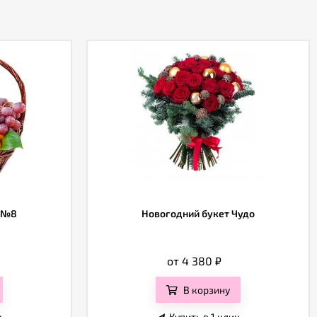
 №8
Новогодний букет Чудо
от 4 380
₽
В корзину
к
Купить в 1 клик