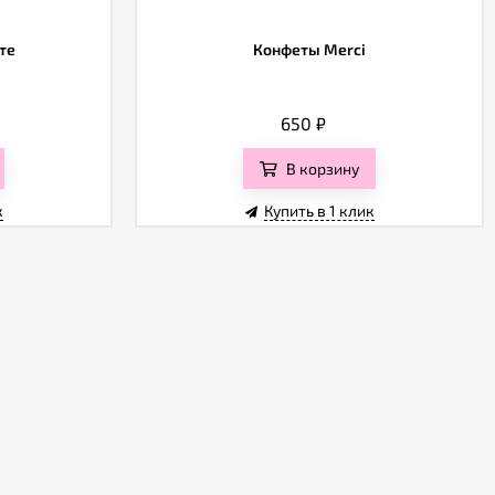
те
Конфеты Merci
650
₽
В корзину
к
Купить в 1 клик