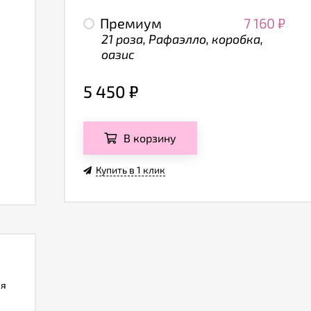
Премиум
7 160
₽
21 роза, Рафаэлло, коробка,
оазис
5 450
₽
В корзину
Купить в 1 клик
ля