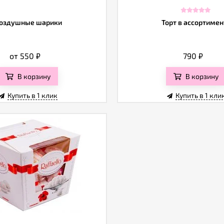
оздушные шарики
Торт в ассортимен
от 550
₽
790
₽
В корзину
В корзину
Купить в 1 клик
Купить в 1 кли