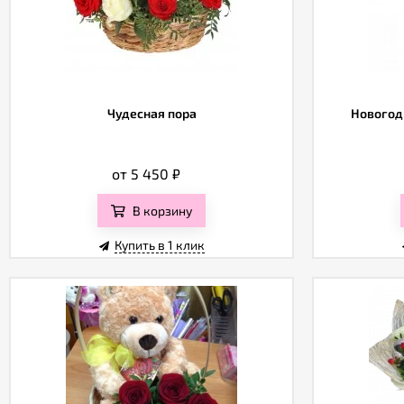
Чудесная пора
Новогодн
от 5 450
₽
В корзину
Купить в 1 клик