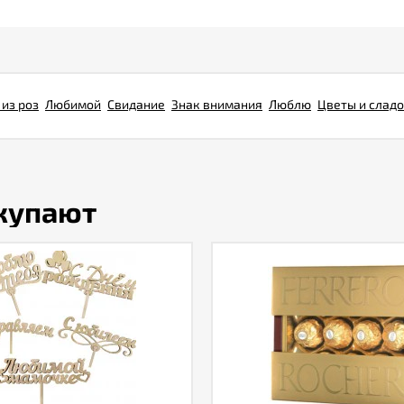
 из роз
Любимой
Свидание
Знак внимания
Люблю
Цветы и сладо
окупают