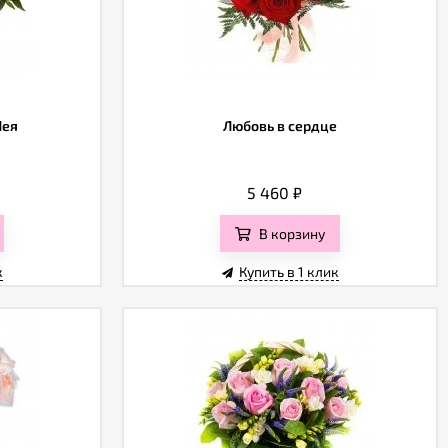
Лея
Любовь в сердце
5 460
₽
В корзину
к
Купить в 1 клик