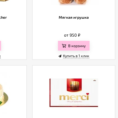
cher
Мягкая игрушка
от 950
₽
В корзину
к
Купить в 1 клик