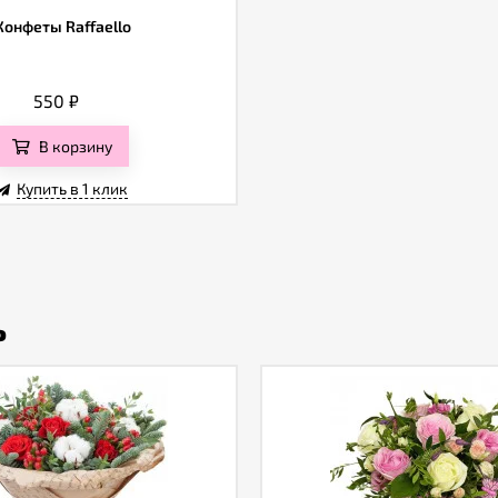
Конфеты Raffaello
550
₽
В корзину
Купить в 1 клик
ь