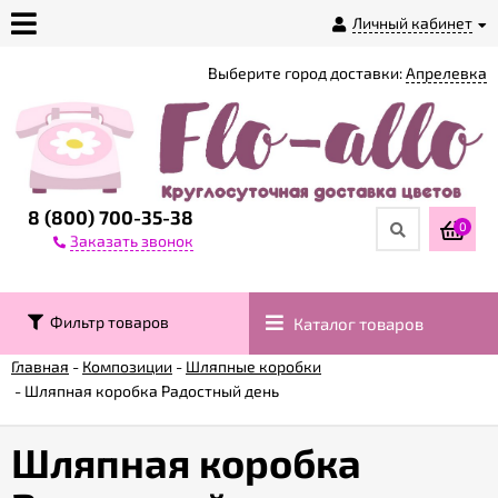
Личный кабинет
Выберите город доставки:
Апрелевка
О
магазине
Доставка
8 (800) 700-35-38
0
Заказать звонок
Оплата
Фильтр товаров
Каталог товаров
Контакты
Главная
-
Композиции
-
Шляпные коробки
-
Шляпная коробка Радостный день
Возврат
товара
Шляпная коробка
Гарантии