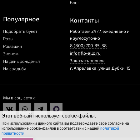
Блог
Популярное
Контакты
Подобрать букет
Работаем 24/7, ежедневно и
круглосуточно
Розы
8 (800) 700-35-38
Ромашки
info@flo-allo.ru
Эконом
Заказать звонок
На день рожденья
г.
Апрелевка
,
улица Дубки, 15
На свадьбу
Мы в соц. сетях
Этот веб-сайт использует cookie-файлы.
При использовании данного сайта вы подтверждаете свое согласие на
© 2026 Доставка цветов по всей России Flo-allo.ru
использование cookie-файлов в соответствии с нашей
политикой
приватности
.