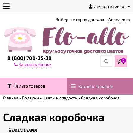
Личный кабинет
Выберите город доставки:
Апрелевка
О
магазине
Доставка
8 (800) 700-35-38
0
Заказать звонок
Оплата
Фильтр товаров
Каталог товаров
Контакты
Главная
-
Подарки
-
Цветы и сладости
-
Сладкая коробочка
Возврат
товара
Сладкая коробочка
Оставить отзыв
Гарантии