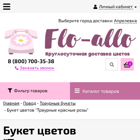
Личный кабинет
Выберите город доставки:
Апрелевка
О
магазине
Доставка
8 (800) 700-35-38
0
Заказать звонок
Оплата
Фильтр товаров
Каталог товаров
Контакты
Главная
-
Повод
-
Траурные букеты
-
Букет цветов "Траурные красные розы"
Возврат
товара
Букет цветов
Гарантии