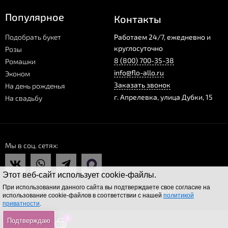
Популярное
Контакты
Подобрать букет
Работаем 24/7, ежедневно и
круглосуточно
Розы
8 (800) 700-35-38
Ромашки
info@flo-allo.ru
Эконом
Заказать звонок
На день рожденья
г.
Апрелевка
,
улица Дубки, 15
На свадьбу
Мы в соц. сетях
Этот веб-сайт использует cookie-файлы.
При использовании данного сайта вы подтверждаете свое согласие на
© 2026 Доставка цветов по всей России Flo-allo.ru
использование cookie-файлов в соответствии с нашей
политикой
приватности
.
0
0
0
Подтверждаю