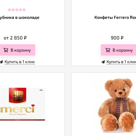
убника в шоколаде
Конфеты Ferrero Ro
от 2 850
₽
900
₽
В корзину
В корзину
Купить в 1 клик
Купить в 1 кли