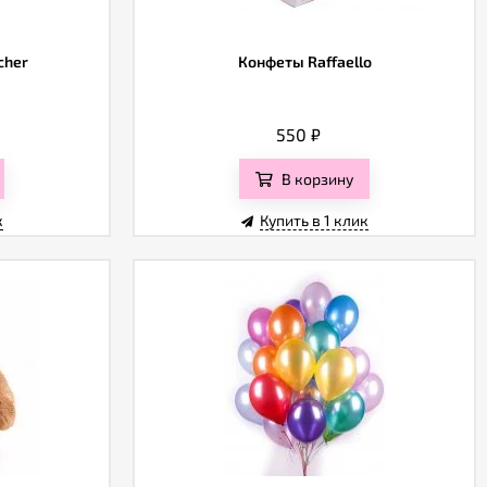
cher
Конфеты Raffaello
550
₽
В корзину
к
Купить в 1 клик