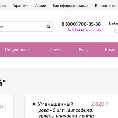
ара
Гарантии
Акции
Как оформить заказ
Вопрос-отве
Выбе
8 (800) 700-35-38
Заказать звонок
Популярные
Цветы
Розы
Кому
й"
Уменьшенный
2 820
₽
роза - 5 шт., гипсофила,
зелень, упаковка, лента