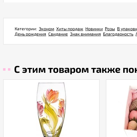
Категории:
Эконом
Хиты продаж
Новинки
Розы
В упаков
День рождения
Свидание
Знак внимания
Благодарность
С этим товаром также п