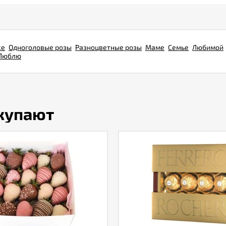
ке
Одноголовые розы
Разноцветные розы
Маме
Семье
Любимой
Люблю
окупают