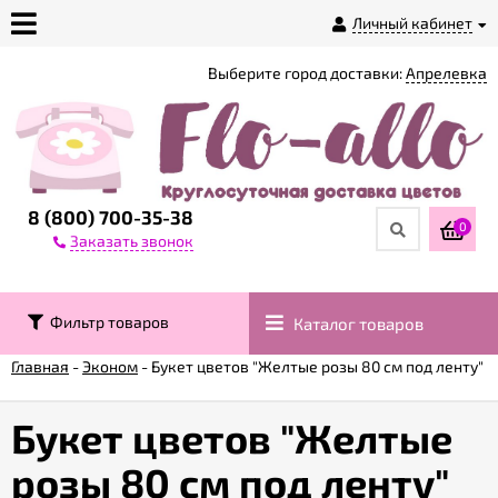
Личный кабинет
Выберите город доставки:
Апрелевка
О
магазине
Доставка
8 (800) 700-35-38
0
Заказать звонок
Оплата
Фильтр товаров
Каталог товаров
Контакты
Главная
-
Эконом
-
Букет цветов "Желтые розы 80 см под ленту"
Возврат
товара
Букет цветов "Желтые
розы 80 см под ленту"
Гарантии