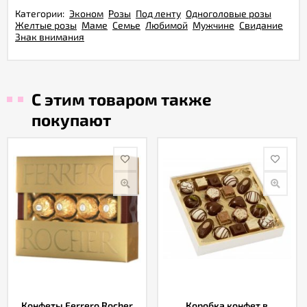
Категории:
Эконом
Розы
Под ленту
Одноголовые розы
Желтые розы
Маме
Семье
Любимой
Мужчине
Свидание
Знак внимания
С этим товаром также
покупают
Конфеты Ferrero Rocher
Коробка конфет в