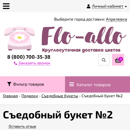
Личный кабинет
Выберите город доставки:
Апрелевка
О
магазине
Доставка
8 (800) 700-35-38
0
Заказать звонок
Оплата
Фильтр товаров
Каталог товаров
Контакты
Главная
-
Подарки
-
Съедобные букеты
-
Съедобный букет №2
Возврат
товара
Съедобный букет №2
Оставить отзыв
Гарантии